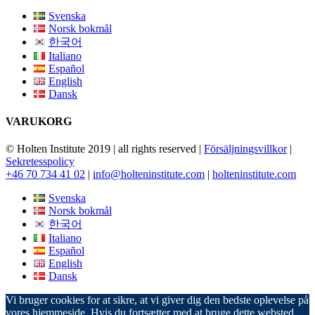
Svenska
Norsk bokmål
한국어
Italiano
Español
English
Dansk
VARUKORG
© Holten Institute 2019 | all rights reserved |
Försäljningsvillkor
|
Sekretesspolicy
+46 70 734 41 02
|
info@holteninstitute.com
|
holteninstitute.com
Svenska
Norsk bokmål
한국어
Italiano
Español
English
Dansk
Vi bruger cookies for at sikre, at vi giver dig den bedste oplevelse på
vores hjemmeside. Hvis du fortsætter med at bruge dette websted,