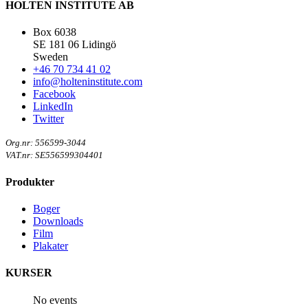
HOLTEN INSTITUTE AB
Box 6038
SE 181 06 Lidingö
Sweden
+46 70 734 41 02
info@holteninstitute.com
Facebook
LinkedIn
Twitter
Org.nr: 556599-3044
VAT.nr: SE556599304401
Produkter
Boger
Downloads
Film
Plakater
KURSER
No events