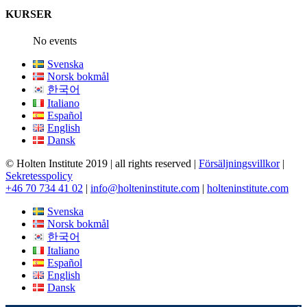
KURSER
No events
Svenska
Norsk bokmål
한국어
Italiano
Español
English
Dansk
© Holten Institute 2019 | all rights reserved |
Försäljningsvillkor
|
Sekretesspolicy
+46 70 734 41 02
|
info@holteninstitute.com
|
holteninstitute.com
Svenska
Norsk bokmål
한국어
Italiano
Español
English
Dansk