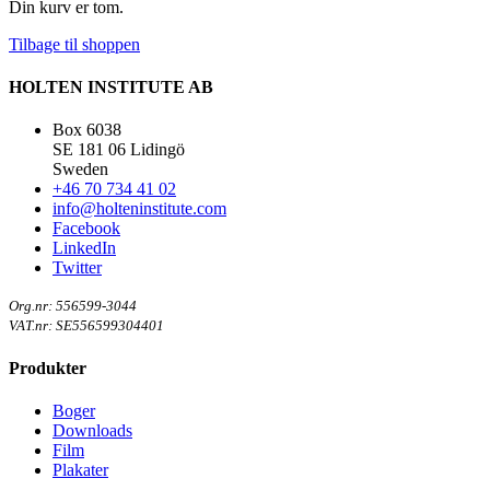
Din kurv er tom.
Tilbage til shoppen
HOLTEN INSTITUTE AB
Box 6038
SE 181 06 Lidingö
Sweden
+46 70 734 41 02
info@holteninstitute.com
Facebook
LinkedIn
Twitter
Org.nr: 556599-3044
VAT.nr: SE556599304401
Produkter
Boger
Downloads
Film
Plakater