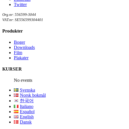
Twitter
Org.nr: 556599-3044
VAT.nr: SE556599304401
Produkter
Boger
Downloads
Film
Plakater
KURSER
No events
Svenska
Norsk bokmål
한국어
Italiano
Español
English
Dansk