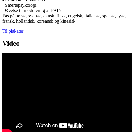
- Smertepsykologi
- Øvelse til modulering af PAIN
Fås på norsk, svensk, dansk, finsk, engelsk, italiensk, spansk, tysk,
fransk, hollandsk, koreansk og kinesisk
Til plakater
Video