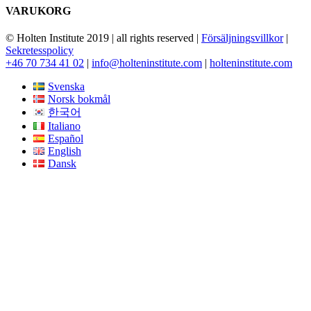
VARUKORG
© Holten Institute 2019 | all rights reserved |
Försäljningsvillkor
|
Sekretesspolicy
+46 70 734 41 02
|
info@holteninstitute.com
|
holteninstitute.com
Svenska
Norsk bokmål
한국어
Italiano
Español
English
Dansk